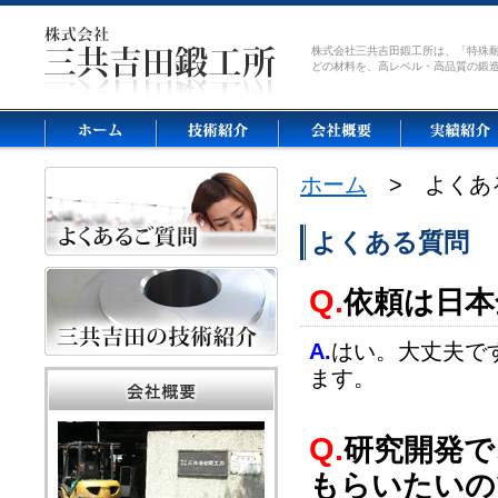
株式会社三共吉田鍛工所は、「特殊
どの材料を、高レベル・高品質の鍛
ホーム
> よくあ
よくある質問
Q.
依頼は日本
A.
はい。大丈夫で
ます。
Q.
研究開発で
もらいたいの